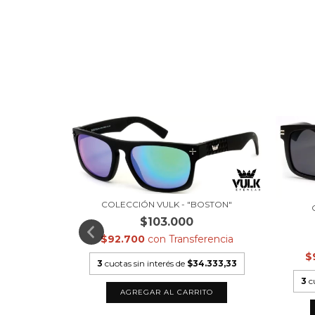
COLECCIÓN VULK - "BOSTON"
ATTER
$103.000
$92.700
con
Transferencia
$
erencia
3
cuotas sin interés de
$34.333,33
3
c
.333,33