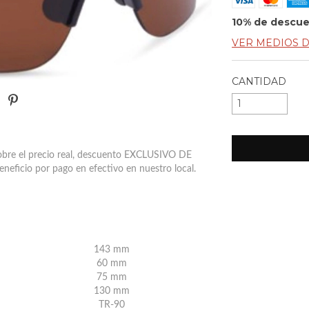
10% de descu
VER MEDIOS 
CANTIDAD
obre el precio real, descuento EXCLUSIVO DE
neficio por pago en efectivo en nuestro l
o
c
a
l
.
143 mm
60 mm
75 mm
130 mm
TR-90