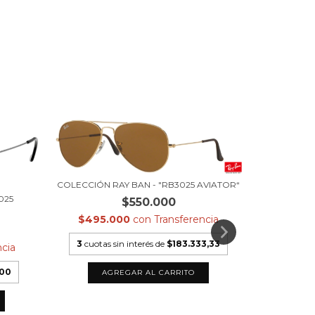
COLECCIÓN 
COLECCIÓN RAY BAN - "RB3025 AVIATOR“
025
$550.000
$351
$495.000
con
Transferencia
3
cuota
3
cuotas sin interés de
$183.333,33
ncia
000