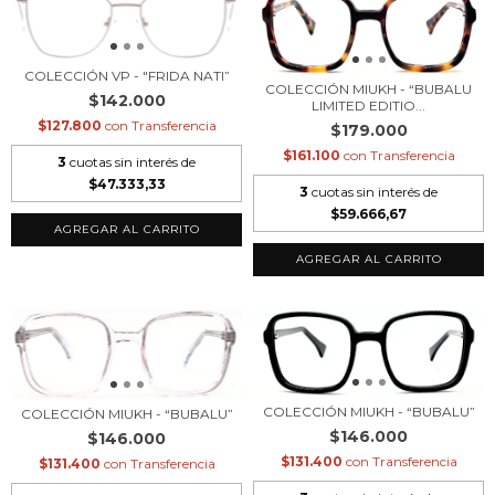
COLECCIÓN VP - "FRIDA NATI”
COLECCIÓN MIUKH - “BUBALU
$142.000
LIMITED EDITIO...
$127.800
con
Transferencia
$179.000
$161.100
con
Transferencia
3
cuotas sin interés de
$47.333,33
3
cuotas sin interés de
$59.666,67
COLECCIÓN MIUKH - “BUBALU”
COLECCIÓN MIUKH - “BUBALU”
$146.000
$146.000
$131.400
con
Transferencia
$131.400
con
Transferencia