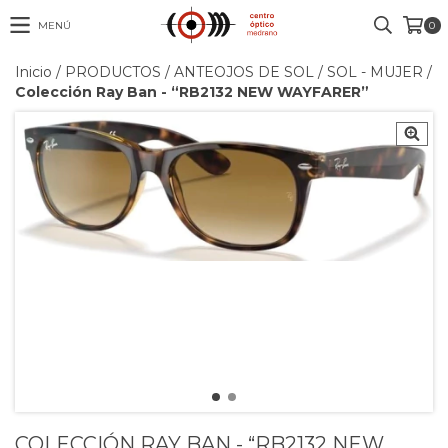
MENÚ
0
Inicio
/
PRODUCTOS
/
ANTEOJOS DE SOL
/
SOL - MUJER
/
Colección Ray Ban - “RB2132 NEW WAYFARER”
COLECCIÓN RAY BAN - “RB2132 NEW