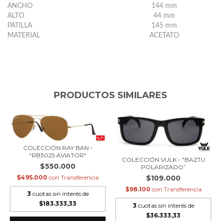
ANCHO
144 mm
ALTO
44 mm
PATILLA
145 mm
MATERIAL
ACETATO
PRODUCTOS SIMILARES
COLECCIÓN RAY BAN -
"RB3025 AVIATOR“
COLECCIÓN VULK - "BAZTU
$550.000
POLARIZADO”
$109.000
$495.000
con
Transferencia
$98.100
con
Transferencia
3
cuotas sin interés de
$183.333,33
3
cuotas sin interés de
$36.333,33