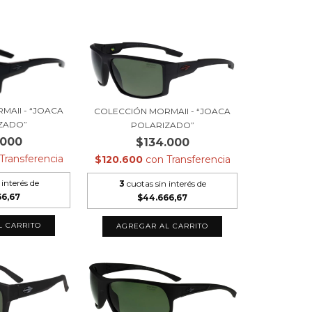
MAII - “JOACA
COLECCIÓN MORMAII - “JOACA
ZADO”
POLARIZADO”
.000
$134.000
Transferencia
$120.600
con
Transferencia
 interés de
3
cuotas sin interés de
66,67
$44.666,67