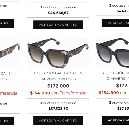
3
cuotas sin
és de
3
cuotas sin interés de
$44.6
$44.666,67
COLECCIÓN P
COLECCIÓN PAULA CAHEN
 CAHEN
D’ANVERS - 
D’ANVERS - “PATMOS...
OS...
$172
$172.000
$154.800
con
$154.800
con
Transferencia
sferencia
3
cuotas sin
3
cuotas sin interés de
és de
$57.3
$57.333,33