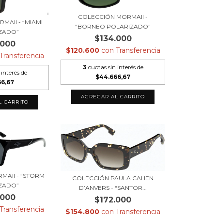
COLECCIÓN MORMAII -
MAII - “MIAMI
“BORNEO POLARIZADO”
ZADO”
$134.000
.000
$120.600
con
Transferencia
Transferencia
3
cuotas sin interés de
 interés de
$44.666,67
66,67
MAII - “STORM
COLECCIÓN PAULA CAHEN
ZADO”
D’ANVERS - “SANTOR...
.000
$172.000
Transferencia
$154.800
con
Transferencia