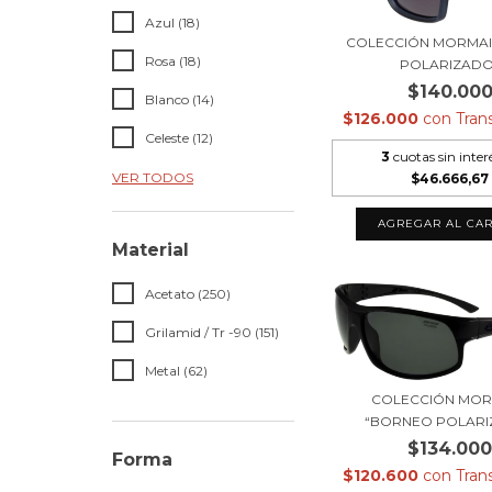
Azul (18)
COLECCIÓN MORMAII 
Rosa (18)
POLARIZADO
$140.00
Blanco (14)
$126.000
con
Tran
Celeste (12)
3
cuotas sin inter
VER TODOS
$46.666,67
Material
Acetato (250)
Grilamid / Tr -90 (151)
Metal (62)
COLECCIÓN MORM
“BORNEO POLARI
$134.00
Forma
$120.600
con
Tran