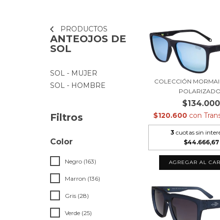
PRODUCTOS
ANTEOJOS DE
SOL
SOL - MUJER
COLECCIÓN MORMAII 
SOL - HOMBRE
POLARIZADO
$134.00
$120.600
con
Tran
Filtros
3
cuotas sin inter
Color
$44.666,67
Negro (163)
Marron (136)
Gris (28)
Verde (25)