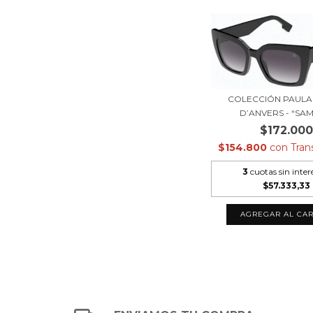
COLECCIÓN PAULA
D’ANVERS - “SAM
$172.000
$154.800
con
Tran
3
cuotas sin inter
$57.333,33