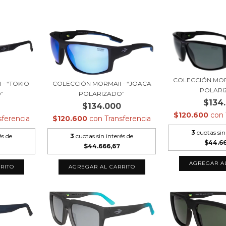
COLECCIÓN MOR
- “TOKIO
COLECCIÓN MORMAII - “JOACA
POLARI
”
POLARIZADO”
$134
0
$134.000
$120.600
con
sferencia
$120.600
con
Transferencia
3
cuotas sin
és de
3
cuotas sin interés de
$44.6
$44.666,67