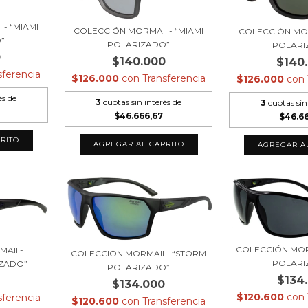
- “MIAMI
COLECCIÓN MORMAII - “MIAMI
COLECCIÓN MOR
”
POLARIZADO”
POLARI
0
$140.000
$140
sferencia
$126.000
con
Transferencia
$126.000
con
és de
3
cuotas sin interés de
3
cuotas sin
$46.666,67
$46.6
COLECCIÓN MOR
AII -
COLECCIÓN MORMAII - “STORM
POLARI
ZADO”
POLARIZADO”
$134
0
$134.000
$120.600
con
sferencia
$120.600
con
Transferencia