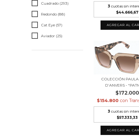
Cuadrado (293)
3
cuotas sin inter
$44.666,67
Redondo (88)
Cat Eye (57)
Aviador (25)
COLECCIÓN PAULA
D’ANVERS - “PATM
$172.000
$154.800
con
Tran
3
cuotas sin inter
$57.333,33