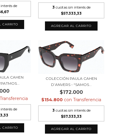
 interés de
3
cuotas sin interés de
66,67
$57.333,33
AULA CAHEN
COLECCIÓN PAULA CAHEN
“PATMOS...
D’ANVERS - “SAMOS...
.000
$172.000
Transferencia
$154.800
con
Transferencia
 interés de
3
cuotas sin interés de
33,33
$57.333,33