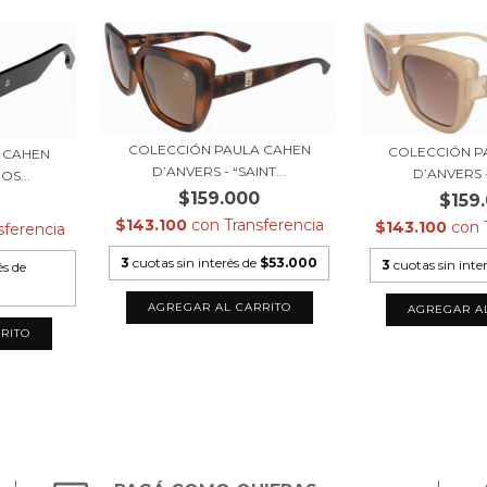
COLECCIÓN PAULA CAHEN
COLECCIÓN P
 CAHEN
D’ANVERS - “SAINT...
D’ANVERS - 
OS...
$159.000
$159
$143.100
con
Transferencia
$143.100
con
sferencia
3
cuotas sin interés de
$53.000
3
cuotas sin inte
és de