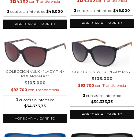
$124.200
con
Transferencia
$124.200
con
Transferencia
3
cuotas sin interés de
$46.000
3
cuotas sin interés de
$46.000
COLECCIÓN VULK - “LADY PINY
COLECCIÓN VULK - “LADY PINY”
POLARIZADO”
$103.000
$103.000
$92.700
con
Transferencia
$92.700
con
Transferencia
3
cuotas sin interés de
3
cuotas sin interés de
$34.333,33
$34.333,33