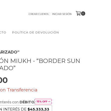
0
CREAR CUENTA
INICIAR SESIÓN
CTO
POLÍTICA DE DEVOLUCIÓN
ARIZADO”
ÓN MIUKH - “BORDER SUN
ADO”
00
con
Transferencia
interés con
DÉBITO
N INTERÉS DE
$45.333,33