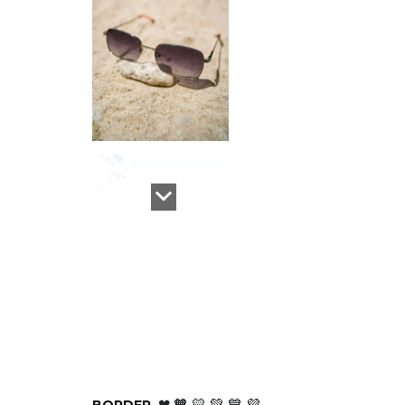
BORDER
❤ 🧡 💛 💚 💙 💜