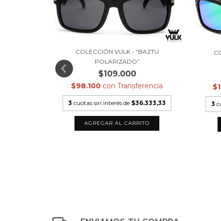
OSTON"
COLECCIÓN VULK - "BAZTU
CO
POLARIZADO”
$109.000
rencia
$98.100
con
Transferencia
$
.333,33
3
cuotas sin interés de
$36.333,33
3
c