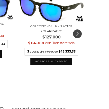
COLECCIÓN
AL"
COLECCIÓN VULK - "LATTER
POLARIZADO"
$98.
cia
$127.000
$114.300
con
Transferencia
3
cuotas
,33
3
cuotas sin interés de
$42.333,33