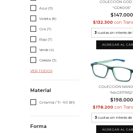
COLECCIÓN GOD K
“GDK005”
Azul (11)
$147.000
Violeta (8)
$132.300
con
Tran
Gris (7)
3
cuotas sin interés de
Rojo (7)
Verde (4)
Celeste (3)
VER TODOS
COLECCIÓN NANO 
Material
“NAO3171952
$198.00
Grilamid / Tr -90 (81)
$178.200
con
Tran
3
cuotas sin interés de
Forma