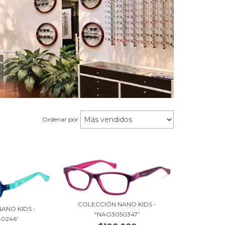
Ordenar por
COLECCIÓN NANO KIDS -
ANO KIDS -
“NAO3050347”
40246”