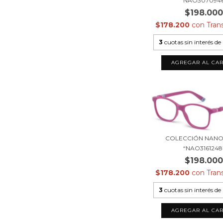
“NAO307094
$198.00
$178.200
con
Tran
3
cuotas sin interés de
COLECCIÓN NANO 
“NAO3161248
$198.00
$178.200
con
Tran
3
cuotas sin interés de