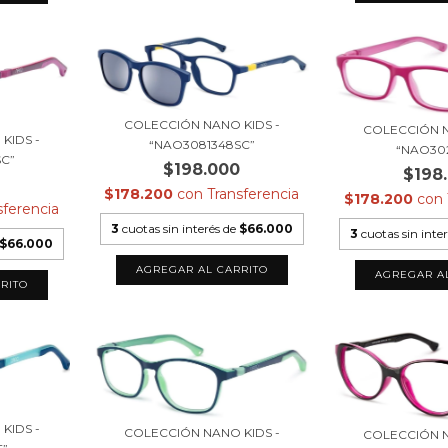
COLECCIÓN NANO KIDS -
COLECCIÓN N
KIDS -
“NAO3081348SC”
“NAO30
C”
$198.000
$198
0
$178.200
con
Transferencia
$178.200
con
sferencia
3
cuotas sin interés de
$66.000
3
cuotas sin inte
$66.000
KIDS -
COLECCIÓN NANO KIDS -
COLECCIÓN N