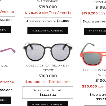
6”
“NAO3081748”
“NAO31
0
$198.000
$198
sferencia
$178.200
con
Transferencia
$178.200
con
$66.000
3
cuotas sin interés de
$66.000
3
cuotas sin inte
COLECCIÓN GARFIELD KIDS -
KIDS -
COLECCIÓN GAR
“CT11031”
”
“CT11
$100.000
0
$100
$90.000
con
Transferencia
sferencia
$90.000
con
3
cuotas sin interés de
$66.000
3
cuotas sin
$33.333,33
$33.3