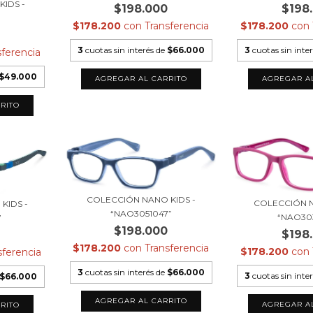
IDS -
$198
$198.000
$178.200
con
$178.200
con
Transferencia
3
cuotas sin inte
3
cuotas sin interés de
$66.000
sferencia
$49.000
COLECCIÓN NANO KIDS -
COLECCIÓN N
KIDS -
“NAO3051047”
“NAO30
”
$198.000
$198
0
$178.200
con
Transferencia
$178.200
con
sferencia
3
cuotas sin interés de
$66.000
3
cuotas sin inte
$66.000