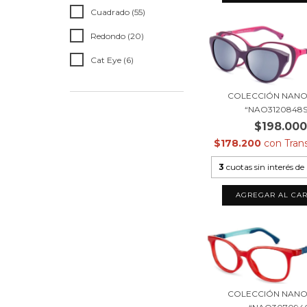
Cuadrado (55)
Redondo (20)
Cat Eye (6)
COLECCIÓN NANO 
“NAO3120848S
$198.00
$178.200
con
Tran
3
cuotas sin interés de
COLECCIÓN NANO 