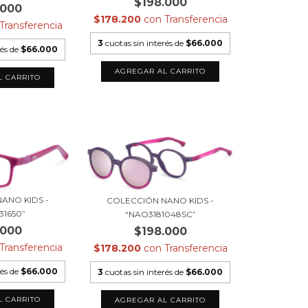
$198.000
.000
$178.200
con
Transferencia
Transferencia
3
cuotas sin interés de
$66.000
rés de
$66.000
ANO KIDS -
COLECCIÓN NANO KIDS -
31650”
“NAO3181048SC”
.000
$198.000
Transferencia
$178.200
con
Transferencia
rés de
$66.000
3
cuotas sin interés de
$66.000