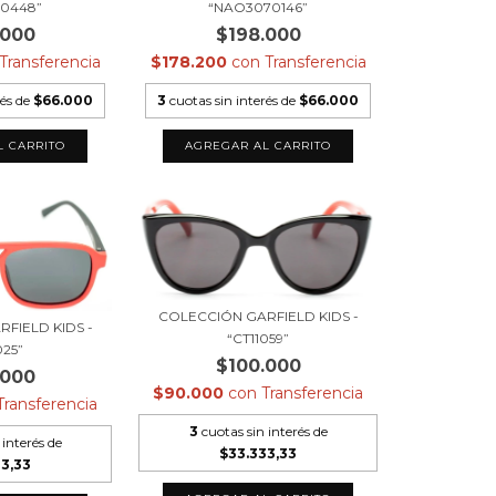
“NAO3070146”
20448”
$198.000
.000
$178.200
con
Transferencia
Transferencia
3
cuotas sin interés de
$66.000
rés de
$66.000
COLECCIÓN GARFIELD KIDS -
FIELD KIDS -
“CT11059”
025”
$100.000
.000
$90.000
con
Transferencia
Transferencia
3
cuotas sin interés de
 interés de
$33.333,33
33,33